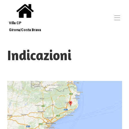
Villa CP
Girona/Costa Brava
Descrizione
Indicazioni
Inizio
Prezzi
Recensioni
Galleria
Disponibilità
Indicazioni
▾
contatto